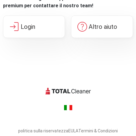
premium per contattare il nostro team!
login
help
Login
Altro aiuto
politica sulla riservatezza
EULA
Termini & Condizioni