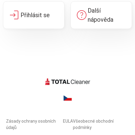
Další
login
help
Přihlásit se
nápověda
Zásady ochrany osobních
EULA
Všeobecné obchodní
údajů
podmínky