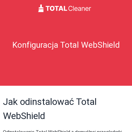
Konfiguracja Total WebShield
Jak odinstalować Total
WebShield