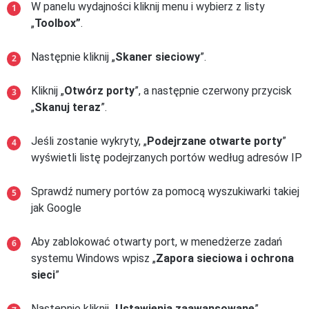
W panelu wydajności kliknij menu i wybierz z listy
„
Toolbox”
.
Następnie kliknij „
Skaner sieciowy
”.
Kliknij „
Otwórz porty
”, a następnie czerwony przycisk
„
Skanuj teraz
”.
Jeśli zostanie wykryty, „
Podejrzane otwarte porty
”
wyświetli listę podejrzanych portów według adresów IP
Sprawdź numery portów za pomocą wyszukiwarki takiej
jak Google
Aby zablokować otwarty port, w menedżerze zadań
systemu Windows wpisz „
Zapora sieciowa i ochrona
sieci
”
Następnie kliknij „
Ustawienia zaawansowane
”