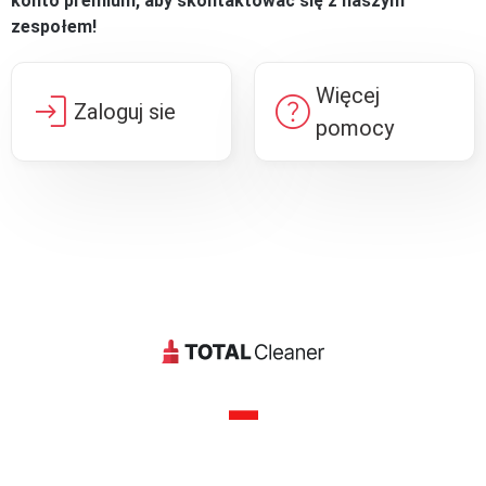
konto premium, aby skontaktować się z naszym
zespołem!
Więcej
login
help
Zaloguj sie
pomocy